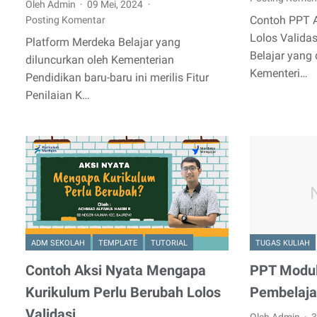
Oleh Admin
09 Mei, 2024
Contoh PPT A
Posting Komentar
Lolos Vali
Platform Merdeka Belajar yang
Belajar yang 
diluncurkan oleh Kementerian
Kementeri…
Pendidikan baru-baru ini merilis Fitur
Penilaian K…
ADM SEKOLAH
TEMPLATE
TUTORIAL
TUGAS KULIAH
Contoh Aksi Nyata Mengapa
PPT Modul
Kurikulum Perlu Berubah Lolos
Pembelaja
Validasi
Oleh Admin
3