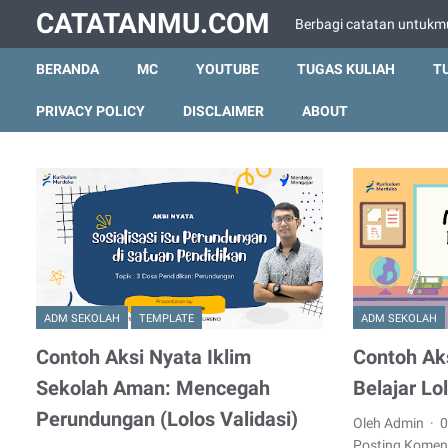
CATATANMU.COM
Berbagi catatan untukm
BERANDA
MC
YOUTUBE
TUGAS KULIAH
T
PRIVACY POLICY
DISCLAIMER
ABOUT
ADM SEKOLAH
TEMPLATE
ADM SEKOLAH
Contoh Aksi Nyata Iklim
Contoh Ak
Sekolah Aman: Mencegah
Belajar Lol
Perundungan (Lolos Validasi)
Oleh Admin
0
Posting Komen