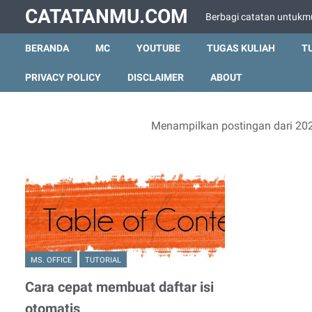
CATATANMU.COM
Berbagi catatan untukm
BERANDA
MC
YOUTUBE
TUGAS KULIAH
T
PRIVACY POLICY
DISCLAIMER
ABOUT
Menampilkan postingan dari 20
MS. OFFICE
TUTORIAL
Cara cepat membuat daftar isi
otomatis