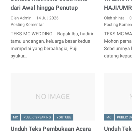
dari Awal hingga Penutup
HAJI/UM
Oleh Admin
14 Jul, 2026
Oleh shinta
0
Posting Komentar
Posting Komen
TEKS MC WEDDING Bapak Ibu, hadirin
TEKS MC WA
tamu undangan, keluarga besar kedua
Mohon perhat
mempelai yang berbahagia, Puji
Sebelumnya 
syukur…
datang kepa
MC
PUBLIC SPEAKING
YOUTUBE
MC
PUBLIC S
Unduh Teks Pembukaan Acara
Unduh Tek