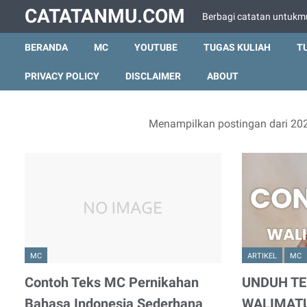
CATATANMU.COM
Berbagi catatan untukm
BERANDA
MC
YOUTUBE
TUGAS KULIAH
T
PRIVACY POLICY
DISCLAIMER
ABOUT
Menampilkan postingan dari 20
MC
ARTIKEL
MC
Contoh Teks MC Pernikahan
UNDUH T
Bahasa Indonesia Sederhana
WALIMAT