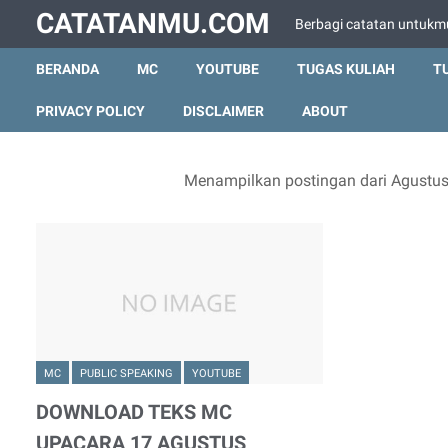
CATATANMU.COM
Berbagi catatan untukm
BERANDA
MC
YOUTUBE
TUGAS KULIAH
T
PRIVACY POLICY
DISCLAIMER
ABOUT
Menampilkan postingan dari Agustus
MC
PUBLIC SPEAKING
YOUTUBE
DOWNLOAD TEKS MC
UPACARA 17 AGUSTUS